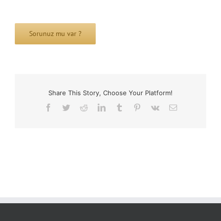
Sorunuz mu var ?
Share This Story, Choose Your Platform!
Facebook
Twitter
Reddit
LinkedIn
Tumblr
Pinterest
Vk
Email