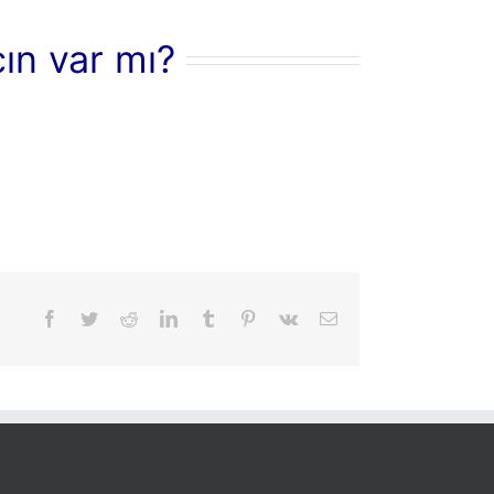
cın var mı?
Facebook
Twitter
Reddit
LinkedIn
Tumblr
Pinterest
Vk
Email