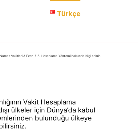
luğa Sorun
Türkçe
Namaz Vakitleri & Ezan
/
5. Hesaplama Yöntemi hakkında bilgi edinin
anlığının Vakit Hesaplama
dışı ülkeler için Dünya’da kabul
emlerinden bulunduğu ülkeye
lirsiniz.