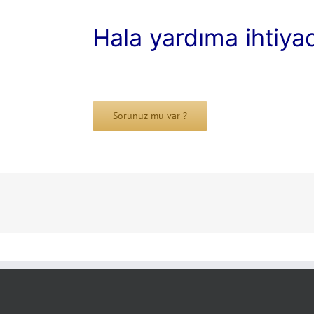
Hala yardıma ihtiya
Sorunuz mu var ?