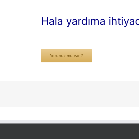
Hala yardıma ihtiya
Sorunuz mu var ?