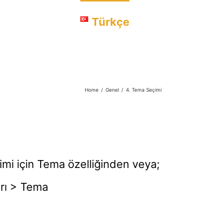
luğa Sorun
Türkçe
Home
/
Genel
/
4. Tema Seçimi
i için Tema özelliğinden veya;
arı > Tema