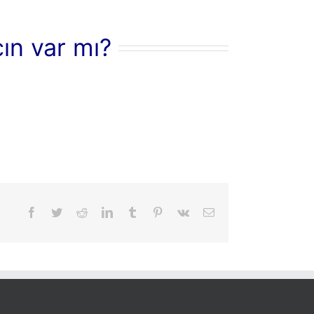
cın var mı?
Facebook
Twitter
Reddit
LinkedIn
Tumblr
Pinterest
Vk
Email