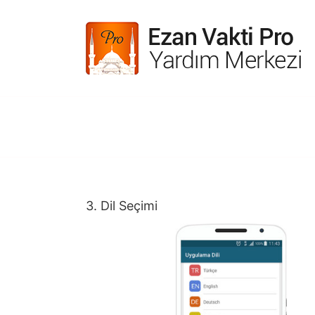
Skip
to
content
3. Dil Seçimi