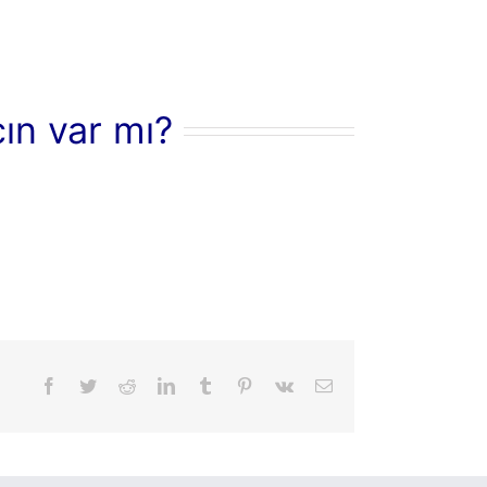
cın var mı?
Facebook
Twitter
Reddit
LinkedIn
Tumblr
Pinterest
Vk
Email